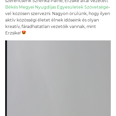
szerencsénk Szrenka Pálné, Erzsike által vezetett
Békés Megyei Nyugdíjas Egyesületek Szövetsége
-
vel közösen szervezni. Nagyon örülünk, hogy ilyen
aktív közösségi életet élnek időseink és olyan
kreatív, fáradhatatlan vezetőik vannak, mint
Erzsike!