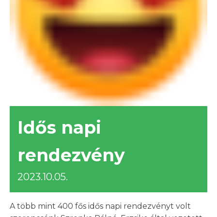
Idős napi
rendezvény
2023.10.05.
A több mint 400 fős idős napi rendezvényt volt