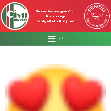
Békés Vármegyei Civil
Közösségi
Szolgáltató Központ