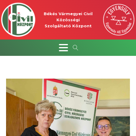
Békés Vármegyei Civil
Közösségi
Szolgáltató Központ