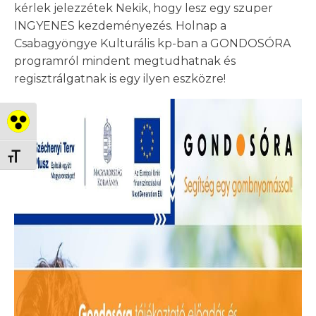
kérlek jelezzétek Nekik, hogy lesz egy szuper
INGYENES kezdeményezés. Holnap a
Csabagyöngye Kulturális kp-ban a GONDOSÓRA
programról mindent megtudhatnak és
regisztrálgatnak is egy ilyen eszközre!
Nagy kontraszt váltása
Betűméret váltása