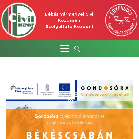
Békés Vármegyei Civil
Közösségi
Szolgáltató Központ