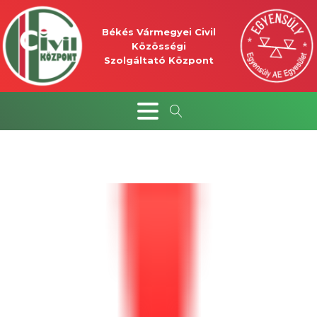
Békés Vármegyei Civil
Közösségi
Szolgáltató Központ