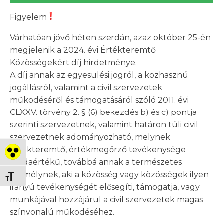
Figyelem
Várhatóan jövő héten szerdán, azaz október 25-én
megjelenik a 2024. évi Értékteremtő
Közösségekért díj hirdetménye.
A díj annak az egyesülési jogról, a közhasznú
jogállásról, valamint a civil szervezetek
működéséről és támogatásáról szóló 2011. évi
CLXXV. törvény 2. § (6) bekezdés b) és c) pontja
szerinti szervezetnek, valamint határon túli civil
szervezetnek adományozható, melynek
értékteremtő, értékmegőrző tevékenysége
Nagy kontraszt váltása
példaértékű, továbbá annak a természetes
személynek, aki a közösség vagy közösségek ilyen
Betűméret váltása
irányú tevékenységét elősegíti, támogatja, vagy
munkájával hozzájárul a civil szervezetek magas
színvonalú működéséhez.