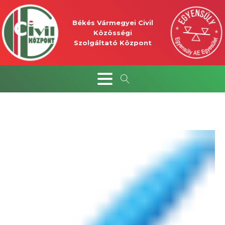
Békés Vármegyei Civil
Közösségi
Szolgáltató Központ