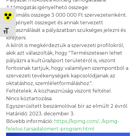
A támogatás igényelhető összege:
maximális összege 3 000 000 Ft szervezetenként.
Nagy kontraszt váltása
Az igényelt összeget és annak tervezett
felhasználását a pályázatban szükséges jelezni és
Betűméret váltása
kifejteni.
A kiírót is megkérdeztük a szervezeti profilokról,
akik azt válaszolták, hogy "Természetesen lehet
pályázni a kultúra/sport területéről is, viszont
fontosnak tartjuk, hogy valamilyen szempontból a
szervezeti tevékenységek kapcsolódjanak az
oktatáshoz, szemléletformáláshoz.".
Feltételek: A közhasznúság viszont feltétel.
Nincs köztartozása.
Egyszerűsített beszámolóval bír az elmúlt 2 évről.
Határidő: 2023. december 3.
Bővebb információ:
https://kpmg.com/.../kpmg-
felelos-tarsadalomert-program.html