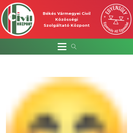
Békés Vármegyei Civil
Közösségi
Szolgáltató Központ