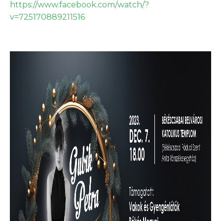
https://www.facebook.com/watch/?
v=725170889211516