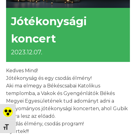
Jótékonysági
koncert
2023.12.07.
Kedves Mind!
Jótékonyság és egy csodás élmény!
Aki ma elmegy a Békéscsabai Katolikus
templomba, a Vakok és Gyengénlátók Békés
Megyei Egyesületének tud adományt adni a
hagyományos jótékonysági koncerten, ahol Gubik
Nagy kontraszt váltása
Petra lesz az előadó.
Csodás élmény, csodás program!
Betűméret váltása
Gyertek!!!