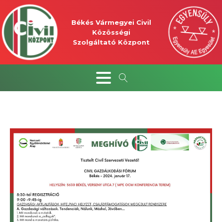
Békés Vármegyei Civil
Közösségi
Szolgáltató Központ