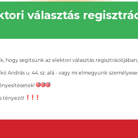
tori választás regisztrá
hogy segítsünk az elektori választás regisztrációjában,
ó András u. 44. sz. alá - vagy mi elmegyünk személyese
ényesítésetek!
s tényező!