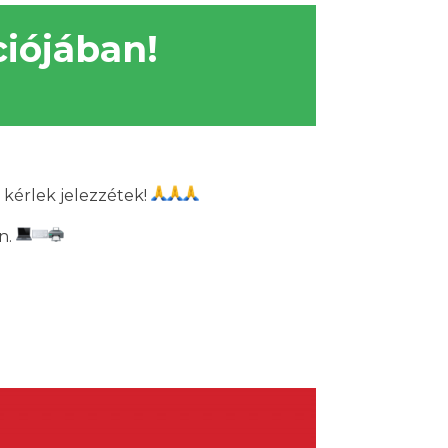
ciójában!
 kérlek jelezzétek!
n.