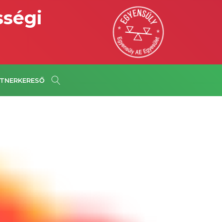
sségi
TNERKERESŐ