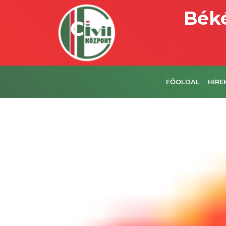
Béké
FŐOLDAL
HÍRE