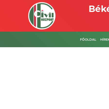
Béké
FŐOLDAL
HÍRE