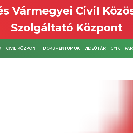
s Vármegyei Civil Közö
Szolgáltató Központ
K
CIVIL KÖZPONT
DOKUMENTUMOK
VIDEÓTÁR
GYIK
PAR