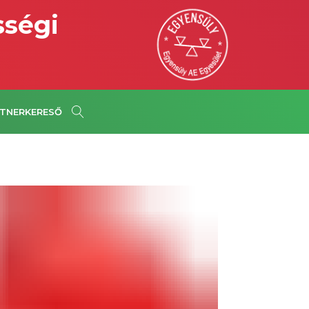
sségi
TNERKERESŐ