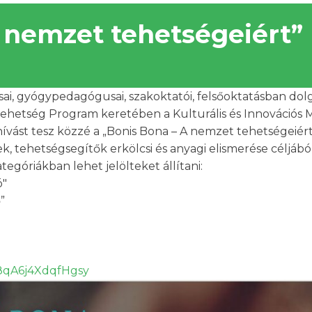
 nemzet tehetségeiért”
 gyógypedagógusai, szakoktatói, felsőoktatásban dolgoz
hetség Program keretében a Kulturális és Innovációs M
vást tesz közzé a „Bonis Bona – A nemzet tehetségeiért
tehetségsegítők erkölcsi és anyagi elismerése céljából
tegóriákban lehet jelölteket állítani:
ó"
”
/f8qA6j4XdqfHgsy