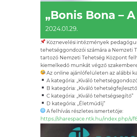
„Bonis Bona – A
2024.01.29.
Köznevelési intézmények pedagógusai,
tehetséggondozói számára a Nemzeti Te
tartozó Nemzeti Tehetség Központ felhí
kiemelkedő munkát végző szakemberek, 
Az online ajánlófelületen az alábbi ka
A kategória: „Kiváló tehetséggondoz
B kategória: „Kiváló tehetségfejlesztő
C kategória: „Kiváló tehetségsegítő”
D kategória: „Életműdíj”
A felhívás részletes ismertetője:
https://sharespace.ntk.hu/index.php/s