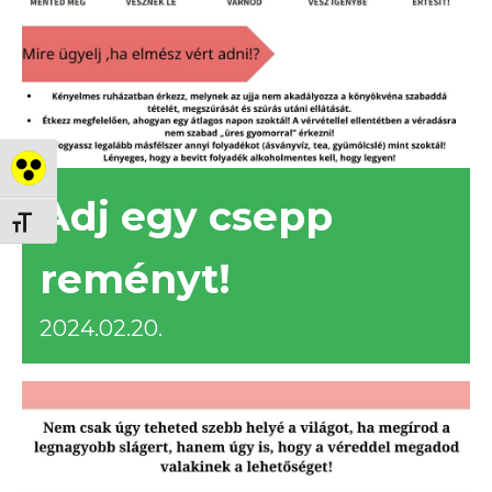
Nagy kontraszt váltása
Adj egy csepp
Betűméret váltása
reményt!
2024.02.20.