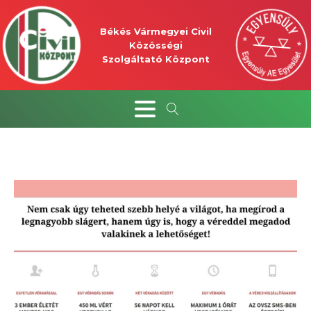
Békés Vármegyei Civil
Közösségi
Szolgáltató Központ