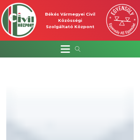
Békés Vármegyei Civil
Közösségi
Szolgáltató Központ