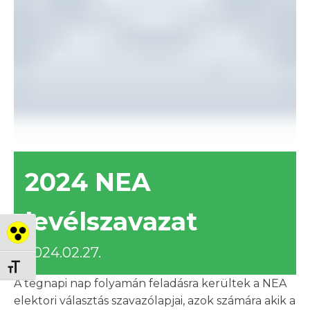
2024 NEA
levélszavazat
Nagy kontraszt váltása
2024.02.27.
Betűméret váltása
A tegnapi nap folyamán feladásra kerültek a NEA
elektori választás szavazólapjai, azok számára akik a