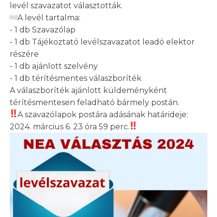
levél szavazatot választották.
A levél tartalma:
- 1 db Szavazólap
- 1 db Tájékoztató levélszavazatot leadó elektor
részére
- 1 db ajánlott szelvény
- 1 db térítésmentes válaszboríték
A válaszboríték ajánlott küldeményként
térítésmentesen feladható bármely postán.
A szavazólapok postára adásának határideje:
2024. március 6. 23 óra 59 perc.