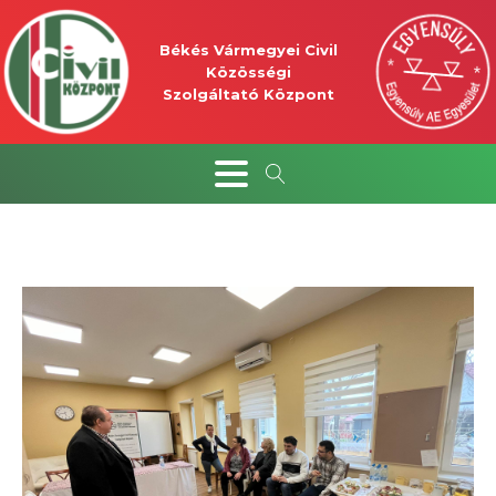
Békés Vármegyei Civil
Közösségi
Szolgáltató Központ