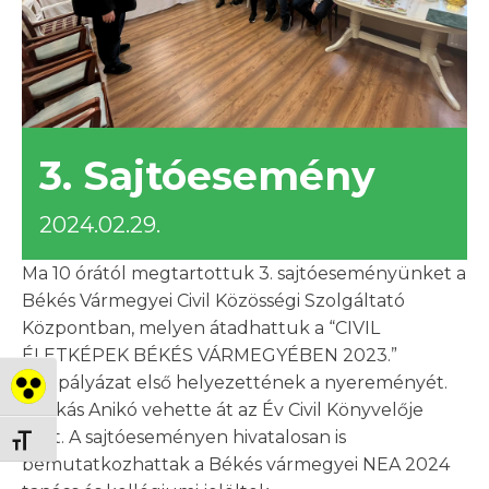
3. Sajtóesemény
2024.02.29.
Ma 10 órától megtartottuk 3. sajtóeseményünket a
Békés Vármegyei Civil Közösségi Szolgáltató
Központban, melyen átadhattuk a “CIVIL
ÉLETKÉPEK BÉKÉS VÁRMEGYÉBEN 2023.”
fotópályázat első helyezettének a nyereményét.
Nagy kontraszt váltása
Puskás Anikó vehette át az Év Civil Könyvelője
díjat. A sajtóeseményen hivatalosan is
Betűméret váltása
bemutatkozhattak a Békés vármegyei NEA 2024