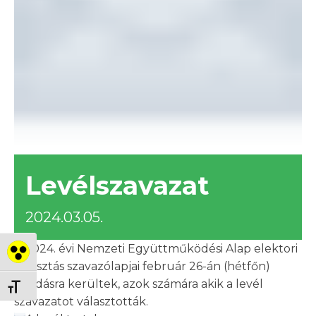
Levélszavazat
2024.03.05.
A 2024. évi Nemzeti Együttműködési Alap elektori
Nagy kontraszt váltása
választás szavazólapjai február 26-án (hétfőn)
feladásra kerültek, azok számára akik a levél
Betűméret váltása
szavazatot választották.