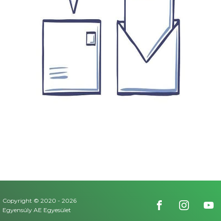
Copyright © 2020 -
2026
Egyensúly AE Egyesület