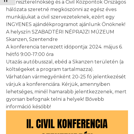
Betűméret váltása
A Miniszterelnökség és a Civil Központok Országos
hálózata szeretné megköszönni az egész éves
munkájukat a civil szervezeteknek, ezért egy
INGYENES ajándékprogramot ajánlunk Önöknek!
A helyszín SZABADTÉRI NÉPRAJZI MÚZEUM
Skanzen, Szentendre
A konferencia tervezett időpontja: 2024. május 6.
hétfő 9:00-17:00 óra
Utazás autóbusszal, ebéd a Skanzen területén (a
költségeket a program tartalmazza).
Várhatóan vármegyénként 20-25 fő jelentkezését
várjuk a konferenciára. Kérjük, amennyiben
lehetséges, minél hamarabb jelentkezzenek, mert
gyorsan befognak telni a helyek! Bővebb
információ később!