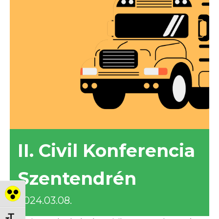
II. Civil Konferencia
Szentendrén
Nagy kontraszt váltása
2024.03.08.