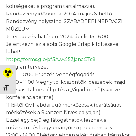
költségeket a program tartalmazza).
Rendezvény időpontja: 2024. május 6. hétfő
Rendezvény helyszíne: SZABADTÉRI NÉPRAJZI
MÚZEUM
Jelentkezési határidő: 2024. április 15. 16:00
Jelentkezni az alábbi Google űrlap kitöltésével
lehet!
https://forms.gle/pf3AwvJ53janaCTs8
Programtervezet:
Nagy kontraszt váltása
9:00 - 10:00 Érkezés, vendégfogadás
10:00 - 11:00 Megnyitó, köszöntők, beszédek majd
Betűméret váltása
kerekasztal beszélgetés a „Vigadóban” (Skanzen
konferencia terme)
11:15-től Civil labdarúgó mérkőzések (barátságos
mérkőzések a Skanzen füves pályáján)
Ezzel egyidejűleg látogathatók lesznek a
múzeumi- és hagyományőrző programok is.
12:00 - 14:00 Ebédsáv, ebben a két órában bármikor