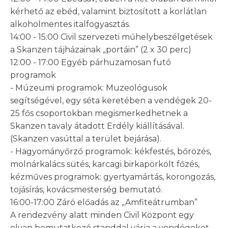
kérhető az ebéd, valamint biztosított a korlátlan
alkoholmentes italfogyasztás.
14:00 - 15:00 Civil szervezeti műhelybeszélgetések
a Skanzen tájházainak „portáin” (2 x 30 perc)
12:00 - 17:00 Egyéb párhuzamosan futó
programok
- Múzeumi programok: Muzeológusok
segítségével, egy séta keretében a vendégek 20-
25 fős csoportokban megismerkedhetnek a
Skanzen tavaly átadott Erdély kiállításával.
(Skanzen vasúttal a terület bejárása).
- Hagyományőrző programok: kékfestés, bőrözés,
molnárkalács sütés, karcagi birkapörkölt főzés,
kézműves programok: gyertyamártás, korongozás,
tojásírás, kovácsmesterség bemutató.
16:00-17:00 Záró előadás az „Amfiteátrumban”
A rendezvény alatt minden Civil Központ egy
olyan bemutatkozó standdal várja a vendégeket,