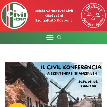
Békés Vármegyei Civil
Közösségi
Szolgáltató Központ