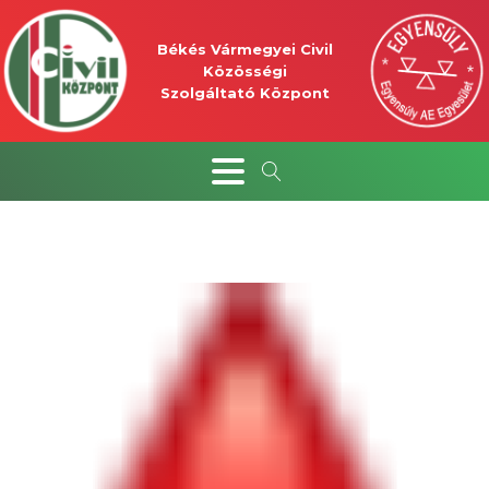
Békés Vármegyei Civil
Közösségi
Szolgáltató Központ