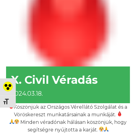
X. Civil Véradás
Nagy kontraszt váltása
2024.03.18.
Betűméret váltása
Köszönjük az Országos Vérellátó Szolgálat és a
Vöröskereszt munkatársainak a munkáját.
Minden véradónak hálásan köszönjük, hogy
segítségre nyújtotta a karját.