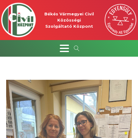
Békés Vármegyei Civil
Közösségi
Szolgáltató Központ