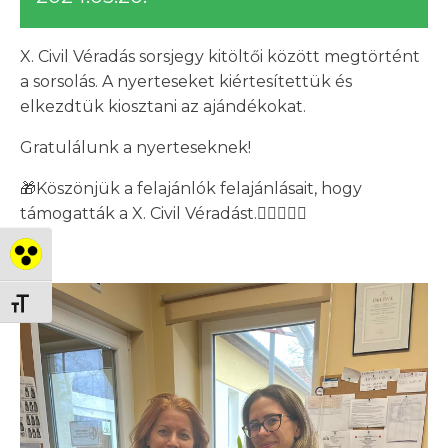
X. Civil Véradás sorsjegy kitöltői között megtörtént
a sorsolás. A nyerteseket kiértesítettük és
elkezdtük kiosztani az ajándékokat.
Gratulálunk a nyerteseknek!
🎁Köszönjük a felajánlók felajánlásait, hogy
támogatták a X. Civil Véradást.🏊‍♂️🍔🏣🏫
Nagy kontraszt váltása
Betűméret váltása