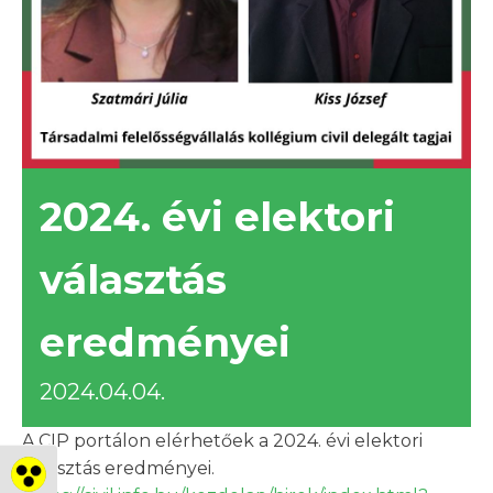
2024. évi elektori
választás
eredményei
2024.04.04.
A CIP portálon elérhetőek a 2024. évi elektori
választás eredményei.
Nagy kontraszt váltása