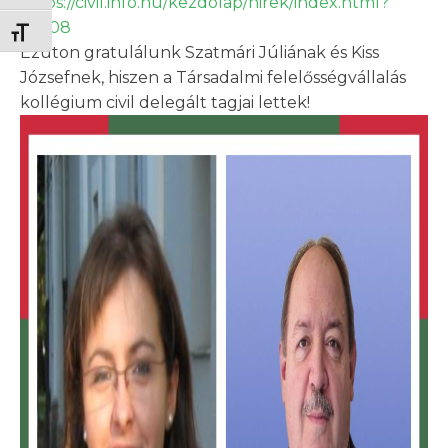
https://civil.info.hu/kezdolap/hirek/index.html?
o=708
Betűméret váltása
Ezúton gratulálunk Szatmári Júliának és Kiss
Józsefnek, hiszen a Társadalmi felelősségvállalás
kollégium civil delegált tagjai lettek!