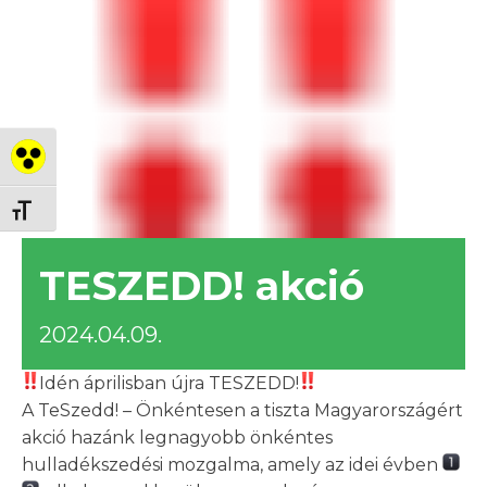
Nagy kontraszt váltása
Betűméret váltása
TESZEDD! akció
2024.04.09.
Idén áprilisban újra TESZEDD!
A TeSzedd! – Önkéntesen a tiszta Magyarországért
akció hazánk legnagyobb önkéntes
hulladékszedési mozgalma, amely az idei évben