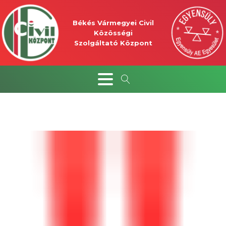
Békés Vármegyei Civil
Közösségi
Szolgáltató Központ