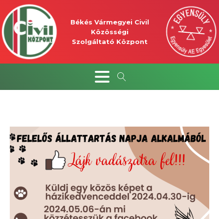
Békés Vármegyei Civil
Közösségi
Szolgáltató Központ