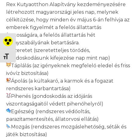
Rex Kutyaotthon Alapítvány kezdeményezésére
létrehozott magyarországi jeles nap, melynek
célkitűzése, hogy minden év május 6-án felhívja az
emberek figyelmét a felelős állattartás
fontosságára, a felelős állattartás hét
aranyszabályának betartására.
Nagy kontraszt váltása
Szeretet (szeretetteljes törődés,
Betűméret váltása
gondoskodásunk kifejezése nap mint nap)
Táplálás (az igényeknek megfelelő eledel és friss
ivóvíz biztosítása)
Ápolás (a kültakaró, a karmok és a fogazat
rendszeres karbantartása)
Pihenés (gondoskodás az időjárás
viszontagságaitól védett pihenőhelyről)
Egészség (rendszeres védőoltás,
parazitamentesítés, állatorvosi ellátás)
Mozgás (rendszeres mozgáslehetőség, séták és
játék biztosítása)