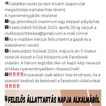
Családtervezés (a nem kívánt szaporulat
megelőzése ivartalanítás révén)
A nyereményjáték részletei:
Egy jelentkező maximum egy képpel pályázhat.
A beküldött fotókat 2024. április 30-ig várjuk a
civilkozpontbekes@gmail.com e-mail címre!
Az e-mailben kérjük feltüntetni a gazdi és a
kiskedvenc nevét!
A beküldött fotókat 2024. május 6-án 11 órakor
tesszük közzé a Civil Központunk Facebook
oldalán. A három legtöbb like-ot kapó kép nevezői
értékes nyereményekben részesülnek!
A szavazat csak akkor lesz érvényes, ha a
szavazó kedveli és beköveti a facebook oldalunkat