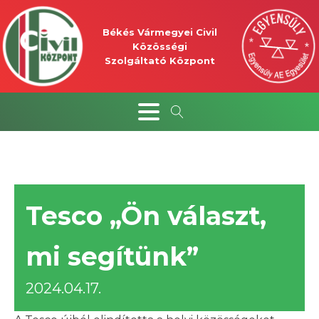
Békés Vármegyei Civil
Közösségi
Szolgáltató Központ
Tesco „Ön választ,
mi segítünk”
2024.04.17.