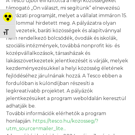
A Tesco újból elindította a helyi közösségeket
támogató „Ön választ, mi segítünk” elnevezésű
pályázati programját, melyet a vállalat immáron 15.
Nagy kontraszt váltása
alkalommal hirdetett meg. A pályázatra olyan
szervezetek, baráti közösségek és alapítvánnyal
Betűméret váltása
nem rendelkező bölcsődék, óvodák és iskolák,
szociális intézmények, továbbá nonprofit kis- és
középvállalkozások, társasházak és
lakásszövetkezetek jelentkezését is várják, melyek
kezdeményezésükkel a helyi közösség életének
fejlődéséhez járulnának hozzá. A Tesco ebben a
fordulóban is különdíjban részesíti a
legkreatívabb projektet. A pályázók
jelentkezésüket a program weboldalán keresztül
adhatják be.
További információk elérhetők a program
honlapján.
https://tesco.hu/kozosseg/?
utm_source=mailer_lite...