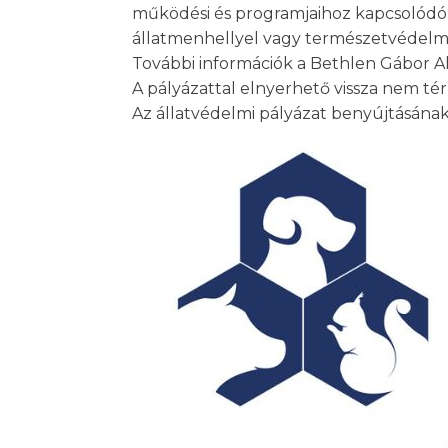
működési és programjaihoz kapcsolódó k
állatmenhellyel vagy természetvédelmi
További információk a Bethlen Gábor Al
A pályázattal elnyerhető vissza nem tér
Az állatvédelmi pályázat benyújtásának h