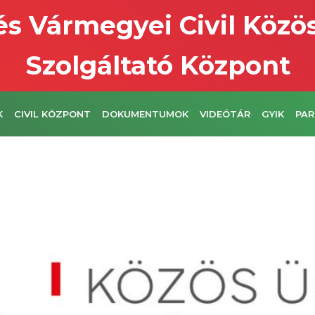
s Vármegyei Civil Közö
Szolgáltató Központ
K
CIVIL KÖZPONT
DOKUMENTUMOK
VIDEÓTÁR
GYIK
PAR