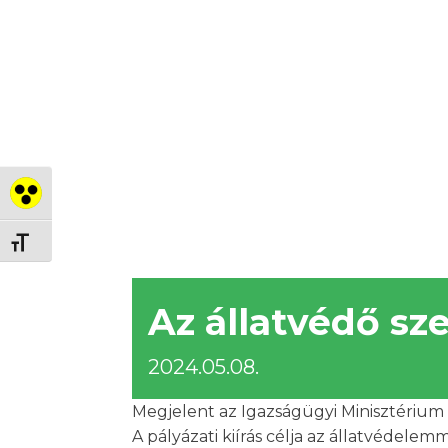
Nagy kontraszt váltása
Betűméret váltása
Az állatvédő sz
2024.05.08.
Megjelent az Igazságügyi Minisztérium á
A pályázati kiírás célja az állatvédele