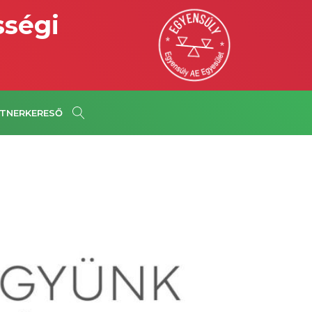
sségi
TNERKERESŐ