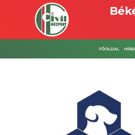
Béké
FŐOLDAL
HÍRE