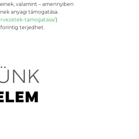
geinek, valamint – amennyiben
ének anyagi támogatása.
zervezetek-tamogatasa/
).
orintig terjedhet.