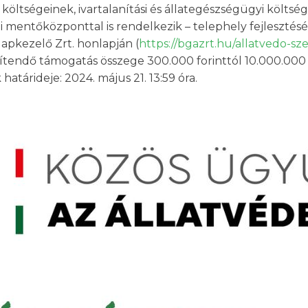
öltségeinek, ivartalanítási és állategészségügyi költsé
 mentőközponttal is rendelkezik – telephely fejlesztés
apkezelő Zrt. honlapján (
https://bgazrt.hu/allatvedo-s
ítendő támogatás összege 300.000 forinttól 10.000.000 f
atárideje: 2024. május 21. 13:59 óra.