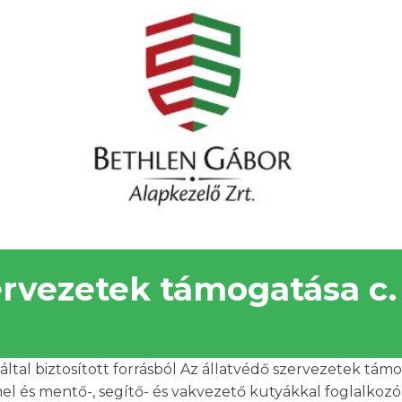
ervezetek támogatása c. 
ltal biztosított forrásból Az állatvédő szervezetek támog
mmel és mentő-, segítő- és vakvezető kutyákkal foglalkozó