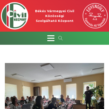
Békés Vármegyei Civil
Közösségi
Szolgáltató Központ