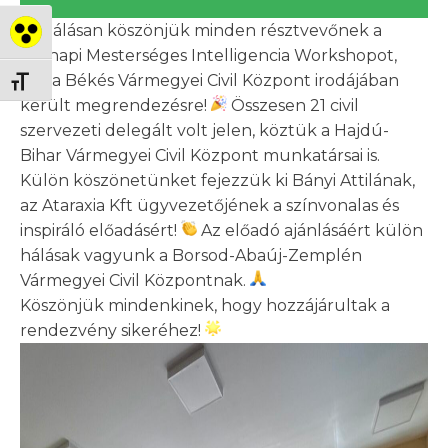
Hálásan köszönjük minden résztvevőnek a
Nagy kontraszt váltása
tegnapi Mesterséges Intelligencia Workshopot,
ami a Békés Vármegyei Civil Központ irodájában
Betűméret váltása
került megrendezésre!
Összesen 21 civil
szervezeti delegált volt jelen, köztük a Hajdú-
Bihar Vármegyei Civil Központ munkatársai is.
Külön köszönetünket fejezzük ki Bányi Attilának,
az
Ataraxia Kft
ügyvezetőjének a színvonalas és
inspiráló előadásért!
Az előadó ajánlásáért külön
hálásak vagyunk a Borsod-Abaúj-Zemplén
Vármegyei Civil Központnak.
Köszönjük mindenkinek, hogy hozzájárultak a
rendezvény sikeréhez!