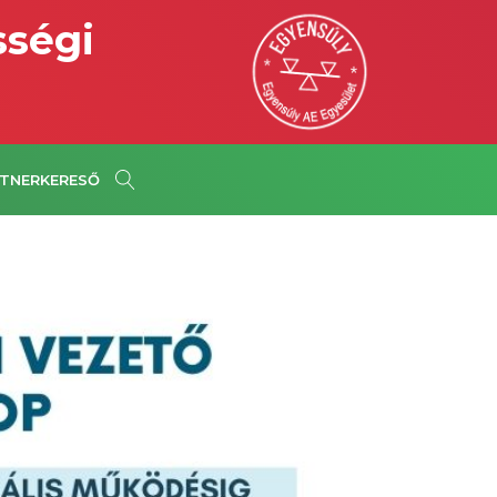
sségi
TNERKERESŐ