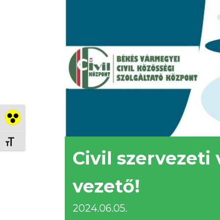
Nagy kontraszt váltása
Betűméret váltása
Civil szervezet
vezető!
2024.06.05.