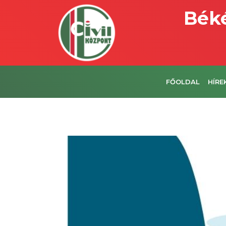
Béké
FŐOLDAL
HÍRE