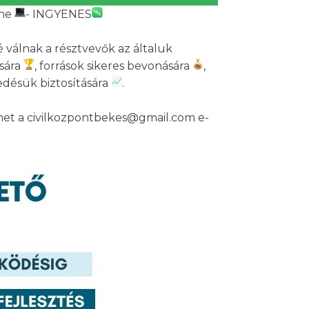
ine
- INGYENES
é válnak a résztvevők az általuk
ására
, források sikeres bevonására
,
désük biztosítására
.
ehet a civilkozpontbekes@gmail.com e-