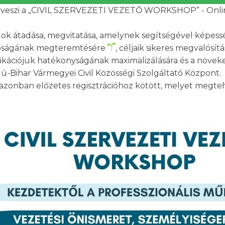
 veszi a „CIVIL SZERVEZETI VEZETŐ WORKSHOP” - Onl
atok átadása, megvitatása, amelynek segítségével képess
hatóságának megteremtésére
, céljaik sikeres megvalósít
kációjuk hatékonyságának maximalizálására és a növeke
dú-Bihar Vármegyei Civil Közösségi Szolgáltató Központ.
 azonban előzetes regisztrációhoz kötött, melyet megt