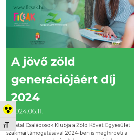
A jövő zöld
generációjáért díj
2024
2024.06.11.
Nagy kontraszt váltása
A Fiatal Családosok Klubja a Zöld Követ Egyesület
Betűméret váltása
szakmai támogatásával 2024-ben is meghirdeti a