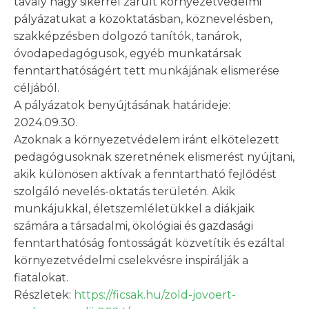
tavaly nagy sikerrel zárult környezetvédelmi
pályázatukat a közoktatásban, köznevelésben,
szakképzésben dolgozó tanítók, tanárok,
óvodapedagógusok, egyéb munkatársak
fenntarthatóságért tett munkájának elismerése
céljából.
A pályázatok benyújtásának határideje:
2024.09.30.
Azoknak a környezetvédelem iránt elkötelezett
pedagógusoknak szeretnének elismerést nyújtani,
akik különösen aktívak a fenntartható fejlődést
szolgáló nevelés-oktatás területén. Akik
munkájukkal, életszemléletükkel a diákjaik
számára a társadalmi, ökológiai és gazdasági
fenntarthatóság fontosságát közvetítik és ezáltal
környezetvédelmi cselekvésre inspirálják a
fiatalokat.
Részletek:
https://ficsak.hu/zold-jovoert-