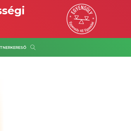
sségi
TNERKERESŐ