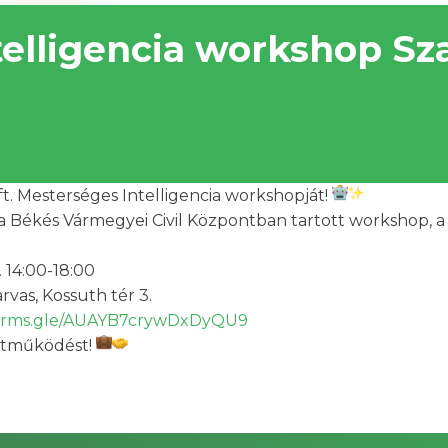
telligencia workshop Sz
t. Mesterséges Intelligencia workshopját!
a Békés Vármegyei Civil Központban tartott workshop, a 
 14:00-18:00
vas, Kossuth tér 3.
/forms.gle/AUAYB7crywDxDyQU9
üttműködést!