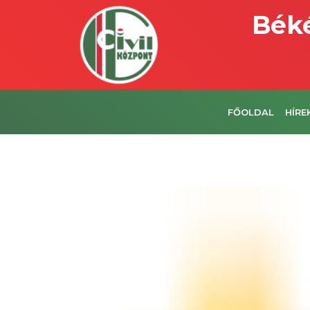
Béké
FŐOLDAL
HÍRE