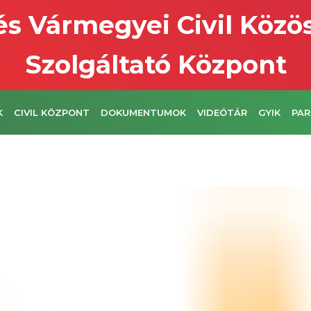
s Vármegyei Civil Közö
Szolgáltató Központ
K
CIVIL KÖZPONT
DOKUMENTUMOK
VIDEÓTÁR
GYIK
PAR