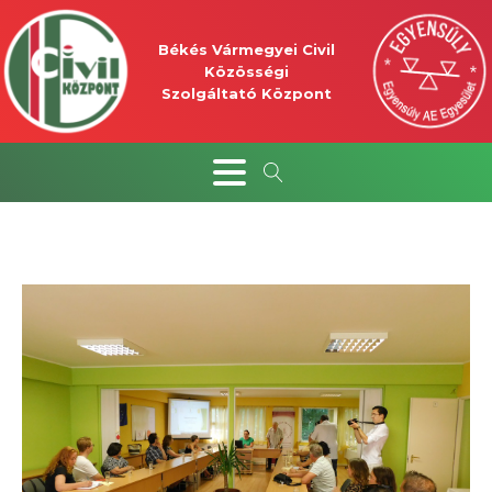
Békés Vármegyei Civil
Közösségi
Szolgáltató Központ