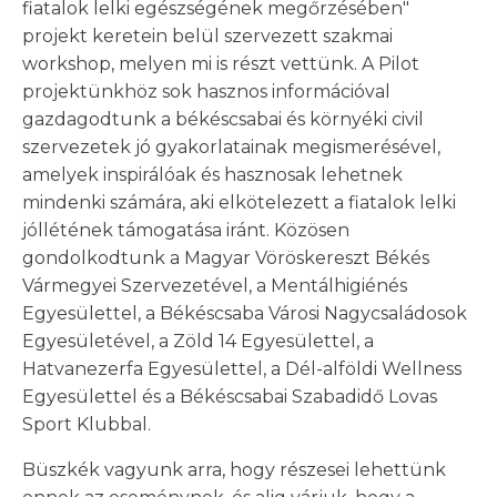
fiatalok lelki egészségének megőrzésében"
projekt keretein belül szervezett szakmai
workshop, melyen mi is részt vettünk. A Pilot
projektünkhöz sok hasznos információval
gazdagodtunk a békéscsabai és környéki civil
szervezetek jó gyakorlatainak megismerésével,
amelyek inspirálóak és hasznosak lehetnek
mindenki számára, aki elkötelezett a fiatalok lelki
jóllétének támogatása iránt. Közösen
gondolkodtunk a Magyar Vöröskereszt Békés
Vármegyei Szervezetével, a Mentálhigiénés
Egyesülettel, a Békéscsaba Városi Nagycsaládosok
Egyesületével, a Zöld 14 Egyesülettel, a
Hatvanezerfa Egyesülettel, a Dél-alföldi Wellness
Egyesülettel és a Békéscsabai Szabadidő Lovas
Sport Klubbal.
Büszkék vagyunk arra, hogy részesei lehettünk