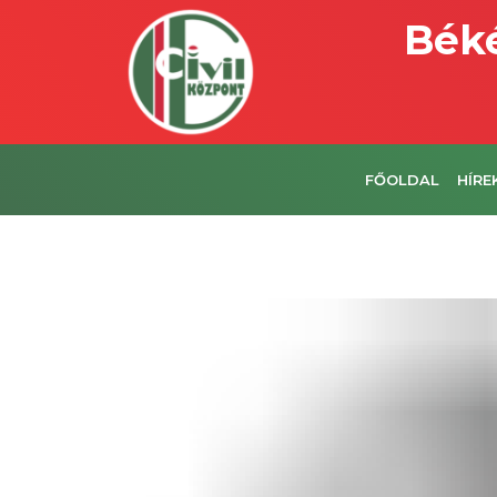
Béké
FŐOLDAL
HÍRE