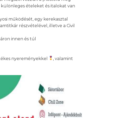
különleges ételeket és italokat van
nyosi működését, egy kerekasztal
titkár részvételével, illetve a Civil
áron innen és túl
 értékes nyereményekkel
, valamint