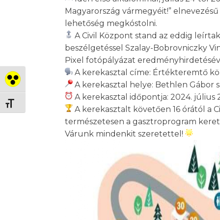
Magyarország vármegyéit!” elnevezésű 
lehetőség megkóstolni.
A Civil Központ stand az eddig leírt
beszélgetéssel Szalay-Bobrovniczky Vince 
Pixel fotópályázat eredményhirdetésév
A kerekasztal címe: Értékteremtő köz
Nagy kontraszt váltása
A kerekasztal helye: Bethlen Gábor s
A kerekasztal időpontja: 2024. július 2
Betűméret váltása
A kerekasztalt követően 16 órától a 
természetesen a gasztroprogram keret
Várunk mindenkit szeretettel!