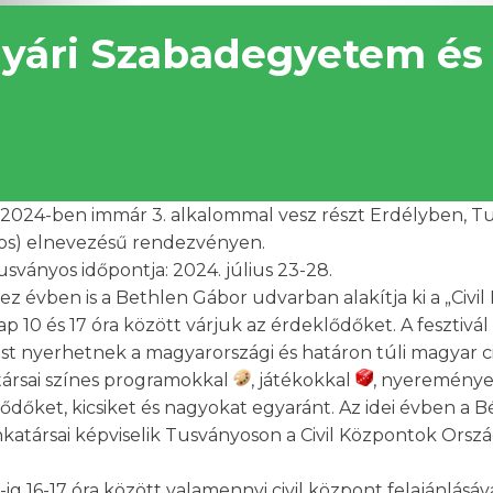
Nyári Szabadegyetem és
 2024-ben immár 3. alkalommal vesz részt Erdélyben, T
os) elnevezésű rendezvényen.
ványos időpontja: 2024. július 23-28.
 évben is a Bethlen Gábor udvarban alakítja ki a „Civil 
 10 és 17 óra között várjuk az érdeklődőket. A fesztivá
t nyerhetnek a magyarországi és határon túli magyar ci
ársai színes programokkal
, játékokkal
, nyeremény
ődőket, kicsiket és nagyokat egyaránt. Az idei évben a 
atársai képviselik Tusványoson a Civil Központok Ország
6-ig 16-17 óra között valamennyi civil központ felajánlá