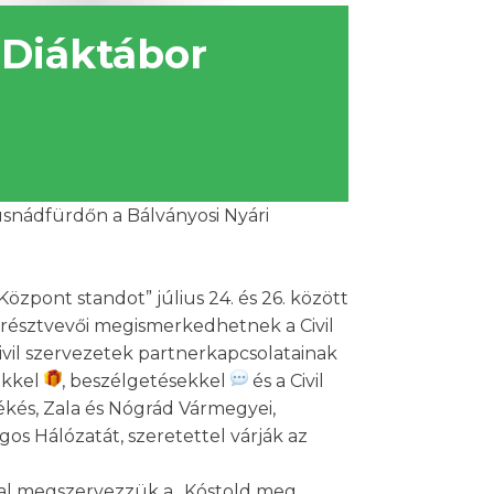
 Diáktábor
usnádfürdőn a Bálványosi Nyári
Központ standot” július 24. és 26. között
l résztvevői megismerkedhetnek a Civil
vil szervezetek partnerkapcsolatainak
ekkel
, beszélgetésekkel
és a Civil
Békés, Zala és Nógrád Vármegyei,
os Hálózatát, szeretettel várják az
sával megszervezzük a „Kóstold meg