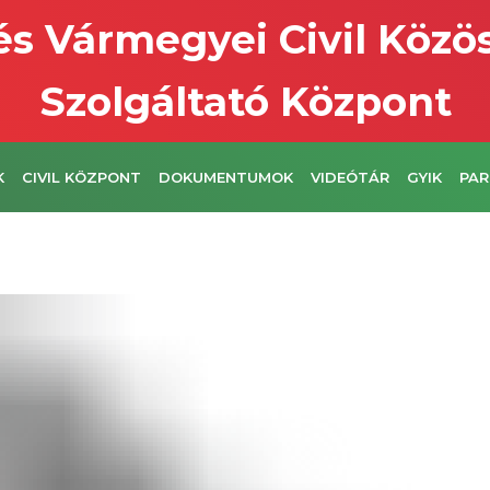
s Vármegyei Civil Közö
Szolgáltató Központ
K
CIVIL KÖZPONT
DOKUMENTUMOK
VIDEÓTÁR
GYIK
PAR