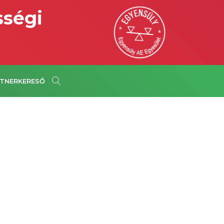
sségi
TNERKERESŐ