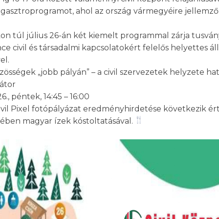
gasztroprogramot, ahol az ország vármegyéire jellemző 
akon túl július 26-án két kiemelt programmal zárja tusvá
civil és társadalmi kapcsolatokért felelős helyettes állam
el.
össégek „jobb pályán” – a civil szervezetek helyzete hat
átor
6., péntek, 14:45 – 16:00
Civil Pixel fotópályázat eredményhirdetése következik
ében magyar ízek kóstoltatásával.