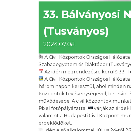
33. Bálványosi 
(Tusványos)
2024.07.08.
A Civil Központok Országos Hálózata
Szabadegyetem és Diáktábor (Tusvány
Az idén megrendezésre kerülő 33. Tus
A Civil Központok Országos Hálózata ez
három napon keresztül, ahol minden nap
Központok tevékenységével, betekintés
működésébe. A civil központok munkat
Pixel fotópályázattal
várják az érdekl
valamint a Budapesti Civil Központ munk
érdeklődőket.
Idén első alkalommal, július 24-től 2