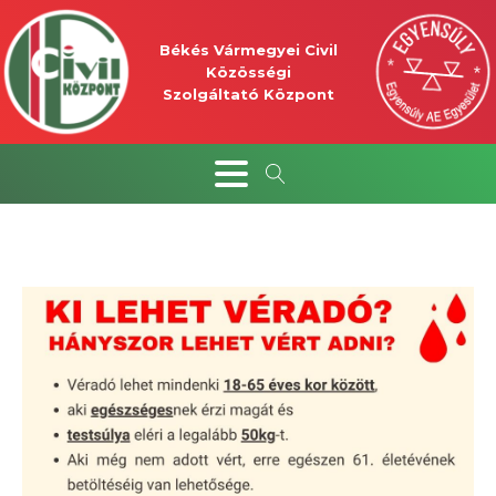
Békés Vármegyei Civil
Közösségi
Szolgáltató Központ