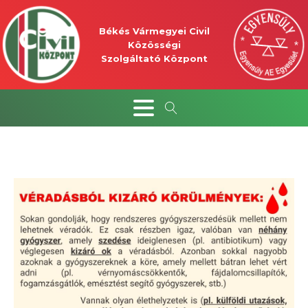
Békés Vármegyei Civil
Közösségi
Szolgáltató Központ