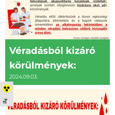
Véradásból kizáró
körülmények:
2024.09.03.
Nagy kontraszt váltása
Betűméret váltása