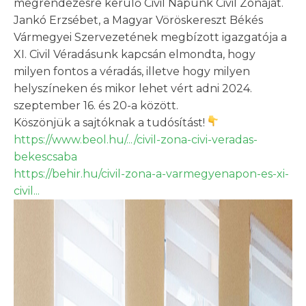
megrendezésre kerülő Civil Napunk Civil Zónáját.
Jankó Erzsébet, a Magyar Vöröskereszt Békés
Vármegyei Szervezetének megbízott igazgatója a
XI. Civil Véradásunk kapcsán elmondta, hogy
milyen fontos a véradás, illetve hogy milyen
helyszíneken és mikor lehet vért adni 2024.
szeptember 16. és 20-a között.
Köszönjük a sajtóknak a tudósítást!
https://www.beol.hu/.../civil-zona-civi-veradas-
bekescsaba
https://behir.hu/civil-zona-a-varmegyenapon-es-xi-
civil...