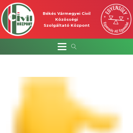
Békés Vármegyei Civil
Közösségi
Szolgáltató Központ