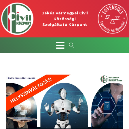
Békés Vármegyei Civil
Közösségi
Szolgáltató Központ