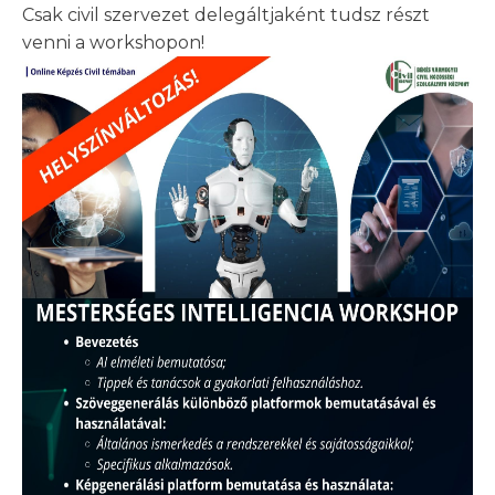
Csak civil szervezet delegáltjaként tudsz részt
venni a workshopon!