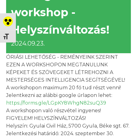
workshop -
Nagy kontraszt váltása
Helyszínváltozás!
Betűméret váltása
2024.09.23.
ÓRIÁSI LEHETŐSÉG - REMÉNYEINK SZERINT
EZEN A WORKSHOPON MEGTANULUNK
KÉPEKET ÉS SZÖVEGEKET LÉTREHOZNI A
MESTERSÉGES INTELLIGENCIA SEGÍTSÉGÉVEL!
A workshopon maximum 20 fő tud részt venni!
Jelentkezni az alábbi google űrlapon lehet:
https://forms.gle/LGpKY8WhgN82suQ39
A workshopon való részvétel ingyenes!
FIGYELEM! HELYSZÍNVÁLTOZÁS!
Helyszín: Gyulai Civil Ház, 5700 Gyula, Béke sgt. 67.
Jelentkezési határidő: 2024. szeptember 30.