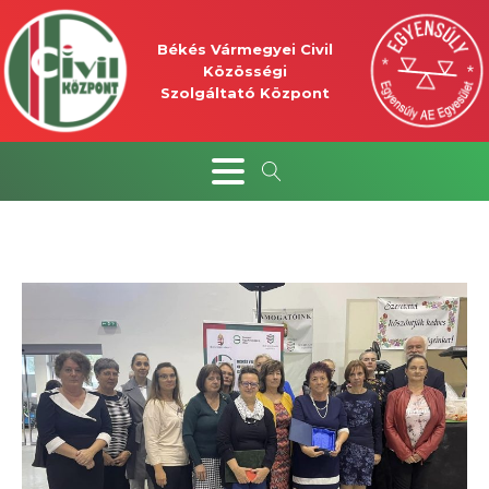
Békés Vármegyei Civil
Közösségi
Szolgáltató Központ