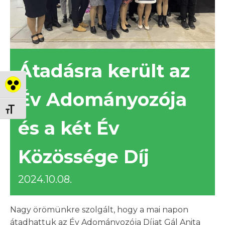
Átadásra került az
Nagy kontraszt váltása
Év Adományozója
Betűméret váltása
és a két Év
Közössége Díj
2024.10.08.
Nagy örömünkre szolgált, hogy a mai napon
átadhattuk az Év Adományozója Díjat Gál Anita