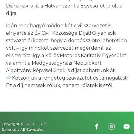
Diánának, akit a Hatvanezer Fa Egyesület jelölt a
díjra.
Idén rendhagyó módon két civil szervezet is
elnyerte az Év Civil Közössége Díjat! Olyan sok
szavazat érkezett, hogy a döntés szinte lehetetlen
volt – így mindkét szervezet megérdemli az
elismerést, így a Körös Motoros Karitatív Egyesület,
valamint a Medgyesegyházi Nebulókért
Alapítvány képviselőinek is díjat adhattunk át.
Köszönjük a rengeteg szavazatot és támogatást!
Ez a díj nemcsak róluk, hanem rólatok is szól.
Copyright © 2020 -
2026
Egyensúly AE Egyesület