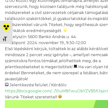
12:00 között egy különleges témanapra, amelyet azé
szervezünk, hogy közösen találjunk még hatékonya
módszereket a civil szervezetek céljainak támogatásá
találkozón szakértőkkel, jó gyakorlatokkal és inspirál
módszerekkel várunk Titeket, hogy segíthessük szer
Nagy kontraszt váltása
munkátok eredményességét.
Helyszín: 5600 Bankó András u. 44.
Betűméret váltása
Időpont: 2024. november 19., 9:30–12:00
Első lépésként kérjük, töltsétek ki az alábbi kérdőívet
mindössze 2 percet vesz igénybe –, amellyel nemcsak
számotokra fontos témákat jelölhetitek meg, de a
jelentkezéseteket is megerősítitek!
Ha van olyan t
érdekel Benneteket, de nem szerepel a listában, bát
javasoljátok!
Jelentkezési felület / Kérdőív:
https://docs.google.com/.../10uM8FwuObYZVB5fiJqzc
Várunk Titeket szeretettel!