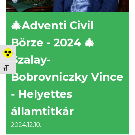
🎄Adventi Civil
Börze - 2024 🎄
Nagy kontraszt váltása
Szalay-
Betűméret váltása
Bobrovniczky Vince
- Helyettes
államtitkár
2024.12.10.