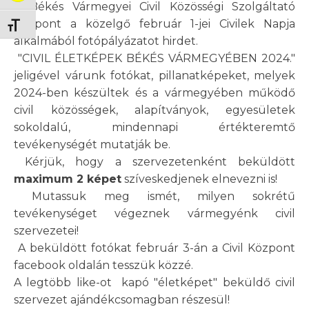
A Békés Vármegyei Civil Közösségi Szolgáltató
Központ a közelgő február 1-jei Civilek Napja
Betűméret váltása
alkalmából fotópályázatot hirdet.
"CIVIL ÉLETKÉPEK BÉKÉS VÁRMEGYÉBEN 2024."
jeligével várunk fotókat, pillanatképeket, melyek
2024-ben készültek és a vármegyében működő
civil közösségek, alapítványok, egyesületek
sokoldalú, mindennapi értékteremtő
tevékenységét mutatják be.
Kérjük, hogy a szervezetenként beküldött
maximum 2 képet
szíveskedjenek elnevezni is!
Mutassuk meg ismét, milyen sokrétű
tevékenységet végeznek vármegyénk civil
szervezetei!
A beküldött fotókat február 3-án a Civil Központ
facebook oldalán tesszük közzé.
A legtöbb like-ot kapó "életképet" beküldő civil
szervezet ajándékcsomagban részesül!