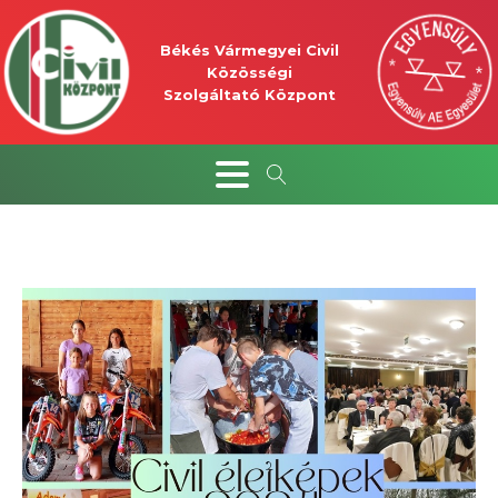
Békés Vármegyei Civil
Közösségi
Szolgáltató Központ