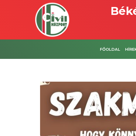
Béké
FŐOLDAL
HÍRE