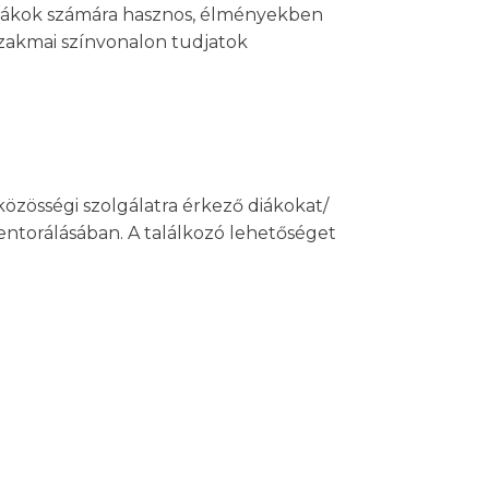
a diákok számára hasznos, élményekben
zakmai színvonalon tudjatok
özösségi szolgálatra érkező diákokat/
entorálásában. A találkozó lehetőséget