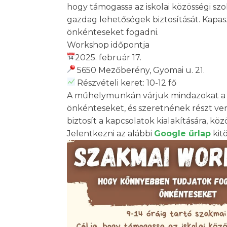
hogy támogassa az iskolai közösségi sz
gazdag lehetőségek biztosítását. Kap
önkénteseket fogadni.
Workshop időpontja
2025. február 17.
5650 Mezőberény, Gyomai u. 21.
Részvételi keret: 10-12 fő
A műhelymunkán várjuk mindazokat a civ
önkénteseket, és szeretnének részt ven
biztosít a kapcsolatok kialakítására, kö
Jelentkezni az alábbi
Google űrlap
kitö