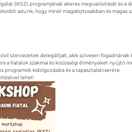
olgálat (IKSZ) programjának sikeres megvalósítását és 
aszkodót adunk, hogy minél magabiztosabban és magas s
il szervezetek delegáltjait, akik szívesen fogadnának k
ni a fiatalok szakmai és közösségi élményeket nyújtó m
zös programok kidolgozására és a tapasztalatcserére.
ltésével lehet!