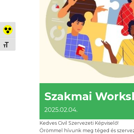
Nagy kontraszt váltása
Betűméret váltása
Szakmai Works
2025.02.04.
Kedves Civil Szervezeti Képviselő!
Örömmel hívunk meg téged és szervezete