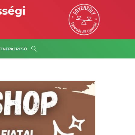
sségi
TNERKERESŐ