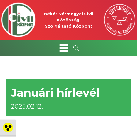
Békés Vármegyei Civil
Közösségi
Szolgáltató Központ
Januári hírlevél
2025.02.12.
Nagy kontraszt váltása