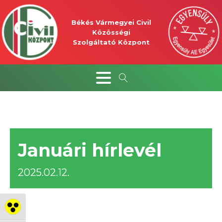
Békés Vármegyei Civil
Közösségi
Szolgáltató Központ
Januári hírlevél
2025.02.12.
Nagy kontraszt váltása