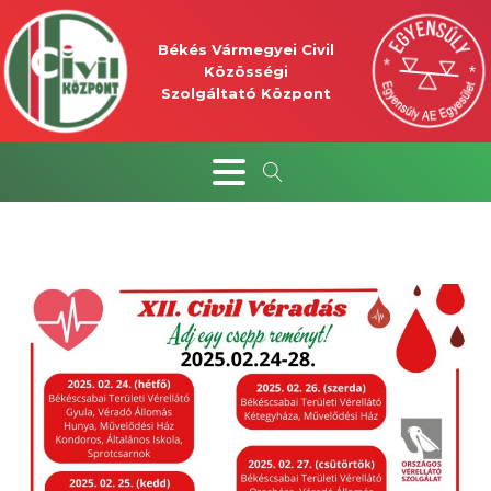
Békés Vármegyei Civil
Közösségi
Szolgáltató Központ