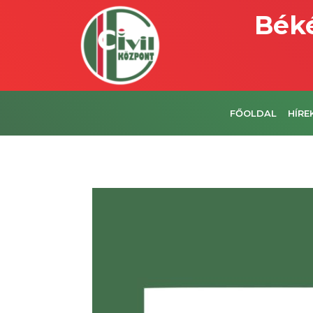
Béké
FŐOLDAL
HÍRE