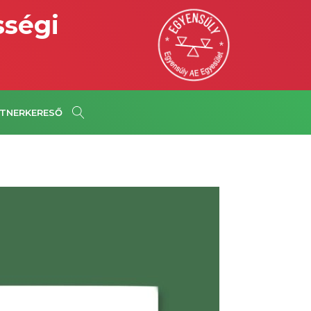
sségi
TNERKERESŐ