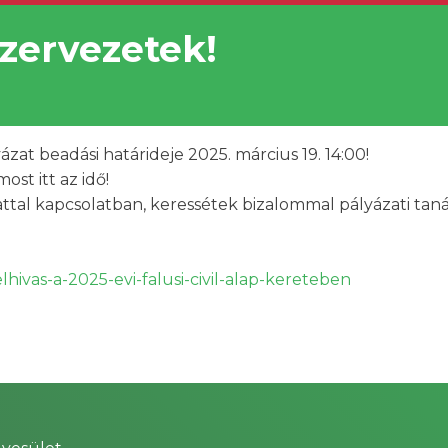
szervezetek!
yázat beadási határideje 2025. március 19. 14:00!
st itt az idő!
ttal kapcsolatban, keressétek bizalommal pályázati tan
elhivas-a-2025-evi-falusi-civil-alap-kereteben