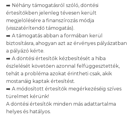
➡️ Néhány támogatásról szóló, döntési
értesítőkben jelenleg tévesen került
megjelölésére a finanszírozás módja
(visszatérítendő támogatás).
➡️ A támogatás abban a formában kerül
biztosításra, ahogyan azt az érvényes pályázatban
a pályázó kérte.
➡️ A döntési értesítők kézbesítését a hiba
észlelését követően azonnal felfüggesztették,
tehát a probléma azokat érintheti csak, akik
mostanáig kaptak értesítést.
➡️ A módosított értesítők megérkezéséig szíves
türelmet kérünk!
A döntési értesítők minden más adattartalma
helyes és hatályos.