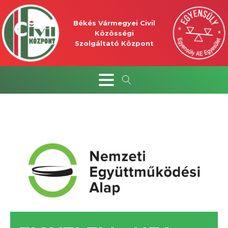
Békés Vármegyei Civil
Közösségi
Szolgáltató Központ