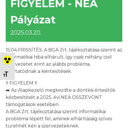
FIGYELEM - NEA
Pályázat
2025.03.20.
15:04 FRISSÍTÉS: A BGA Zrt. tájékoztatása szerint az
informatikai hiba elhárult, így csak néhány civil
Nagy kontraszt váltása
szervezetet érint az alábbi probléma.
Folytatódnak a kiértesítések.
Betűméret váltása
‼ FIGYELEM ‼
➡️ Az Alapkezelő megkezdte a döntési értesítők
kézbesítését a 2025. évi NEA ÖSSZEVONT
támogatások esetében.
A BGA Zrt. tájékoztatása szerint informatikai
probléma lépett fel, aminek elhárításáig szíves
türelmét kéri a szervezeteknek.