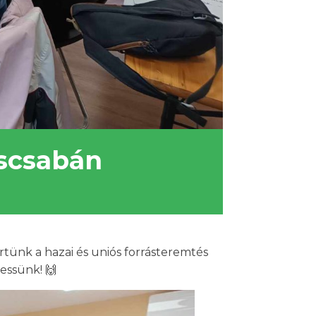
éscsabán
tünk a hazai és uniós forrásteremtés
hessünk! 🙌