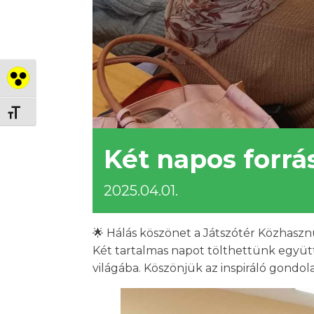
Nagy kontraszt váltása
Betűméret váltása
Két napos forr
2025.04.01.
🌟 Hálás köszönet a Játszótér Közhaszn
Két tartalmas napot tölthettünk együtt
világába. Köszönjük az inspiráló gondola