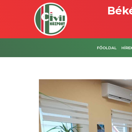
Béké
FŐOLDAL
HÍRE