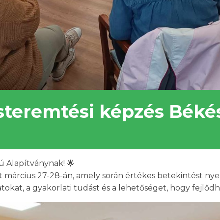
ásteremtési képzés Bék
ú Alapítványnak! 🌟
 március 27-28-án, amely során értékes betekintést nyer
tokat, a gyakorlati tudást és a lehetőséget, hogy fejlőd