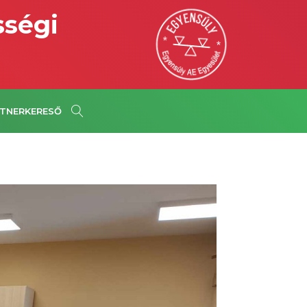
sségi
TNERKERESŐ