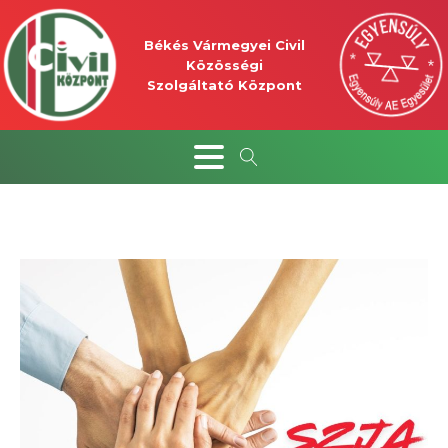
Békés Vármegyei Civil
Közösségi
Szolgáltató Központ