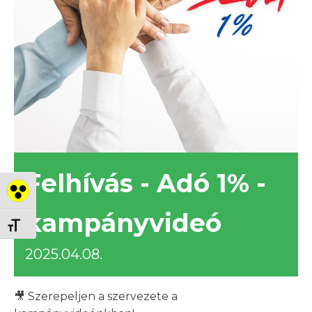
Felhívás - Adó 1% -
Nagy kontraszt váltása
kampányvideó
Betűméret váltása
2025.04.08.
🎥 Szerepeljen a szervezete a