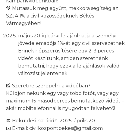
kampányvideónkban!
💙 Mutassuk meg együtt, mekkora segítség az
SZJA 1% a civil közösségeknek Békés
Vármegyében!
május 20-ig bárki felajánlhatja a személyi
jövedelemadója 1%-át egy civil szervezetnek.
Ennek népszerűsítésére egy 2-3 perces
videót készítünk, amiben szeretnénk
bemutatni, hogy ezek a felajánlások valódi
változást jelentenek.
📸 Szeretne szerepelni a videóban?
Küldjön nekünk egy vagy több fotót, vagy egy
maximum 15 másodperces bemutatkozó videót –
akár mobiltelefonnal is nyugodtan felvehető!
📅 Beküldési határidő: 2025. április 20.
📧 E-mail: civilkozpontbekes@gmail.com