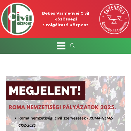
Békés Vármegyei Civil
Közösségi
Szolgáltató Központ