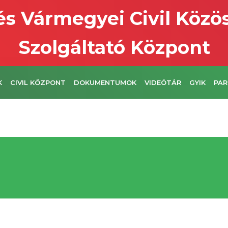
s Vármegyei Civil Közö
Szolgáltató Központ
K
CIVIL KÖZPONT
DOKUMENTUMOK
VIDEÓTÁR
GYIK
PAR