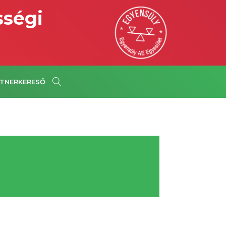
sségi
TNERKERESŐ