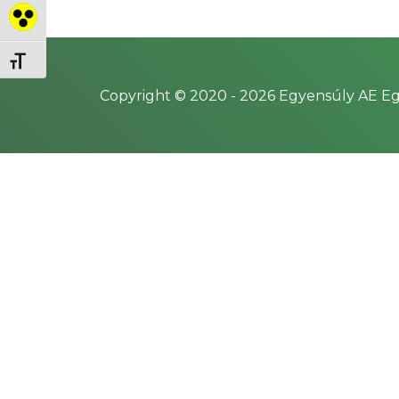
Nagy kontraszt váltása
Betűméret váltása
Copyright © 2020 -
2026
Egyensúly AE Eg