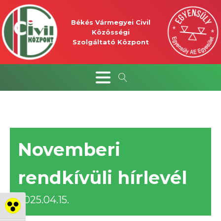
Békés Vármegyei Civil
Közösségi
Szolgáltató Központ
Novemberi
rendkívüli hírlevél
2025.04.15.
Nagy kontraszt váltása