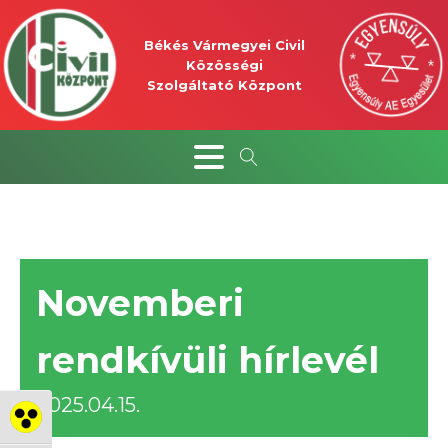
Békés Vármegyei Civil
Közösségi
Szolgáltató Központ
Novemberi
rendkívüli hírlevél
2025.04.15.
Nagy kontraszt váltása